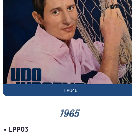
LPU46
1965
LPP03