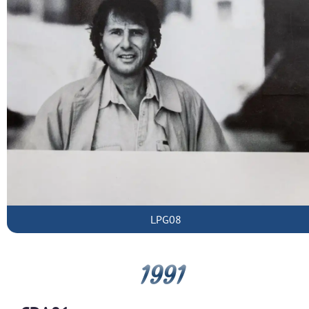
LPG08
1991