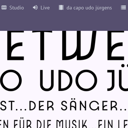
Studio
Live
da capo udo jürgens