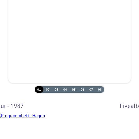
01
02
03
04
05
06
07
08
ur - 1987
Liveal
CD-1
LP-1
LP-2