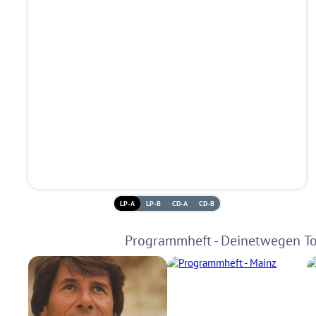
LP-A
LP-B
CD-A
CD-B
Programmheft - Deinetwegen To