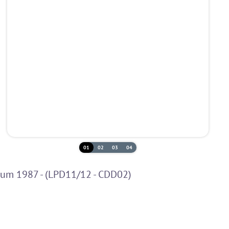
01
02
03
04
bum 1987 - (LPD11/12 - CDD02)
CD-2
LP-4
LP-3