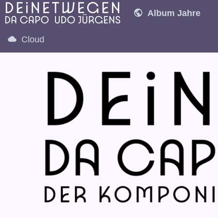
Album Jahre
1980
1981
1
Cloud