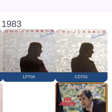
- 1983
LPT04
CDT01