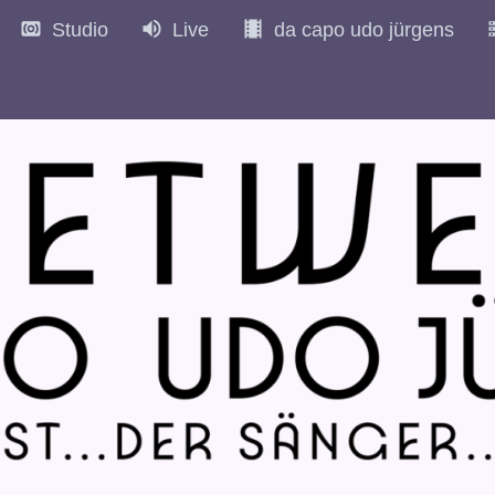
Studio
Live
da capo udo jürgens
982
1983
1984
1985
1986