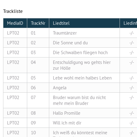
Trackliste
MediaID
TrackNr
Liedtitel
Liedin
LPT02
01
Traumtänzer
-/-
LPT02
02
Die Sonne und du
-/-
LPT02
03
Die Schwalben fliegen hoch
-/-
LPT02
04
Entschuldigung wo gehts hier
-/-
zur Hölle
LPT02
05
Lebe wohl mein halbes Leben
-/-
LPT02
06
Angela
-/-
LPT02
07
Bruder warum bist du nicht
-/-
mehr mein Bruder
LPT02
08
Hallo Promille
-/-
LPT02
09
Will ich mit dir
-/-
LPT02
10
Ich weiß du könntest meine
-/-