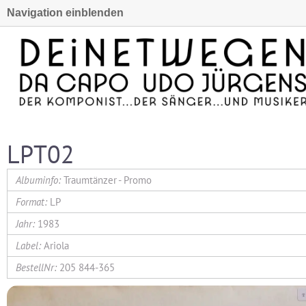
Navigation einblenden
LPT02
Traumtänzer - Promo
LP
1983
Ariola
205 844-365