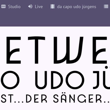
Studio
Live
da capo udo jürgens
012
2013
2014
2015
2016