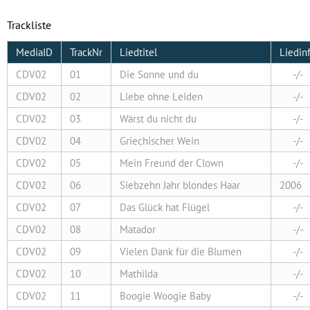
Trackliste
MediaID
TrackNr
Liedtitel
Liedin
CDV02
01
Die Sonne und du
-/-
CDV02
02
Liebe ohne Leiden
-/-
CDV02
03
Wärst du nicht du
-/-
CDV02
04
Griechischer Wein
-/-
CDV02
05
Mein Freund der Clown
-/-
CDV02
06
Siebzehn Jahr blondes Haar
2006
CDV02
07
Das Glück hat Flügel
-/-
CDV02
08
Matador
-/-
CDV02
09
Vielen Dank für die Blumen
-/-
CDV02
10
Mathilda
-/-
CDV02
11
Boogie Woogie Baby
-/-