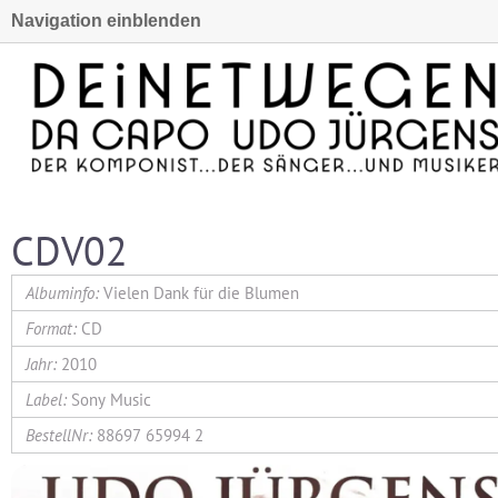
Navigation einblenden
CDV02
Vielen Dank für die Blumen
CD
2010
Sony Music
88697 65994 2