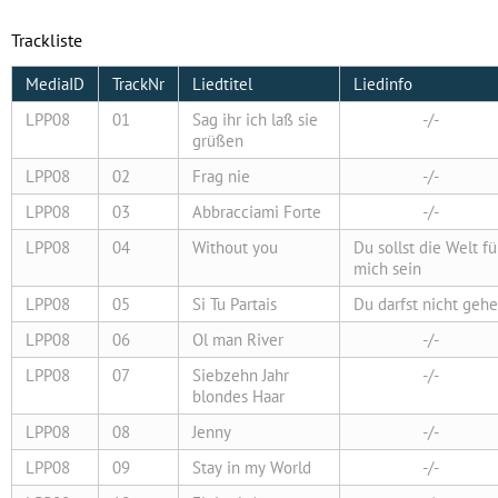
Trackliste
MediaID
TrackNr
Liedtitel
Liedinfo
LPP08
01
Sag ihr ich laß sie
-/-
grüßen
LPP08
02
Frag nie
-/-
LPP08
03
Abbracciami Forte
-/-
LPP08
04
Without you
Du sollst die Welt fü
mich sein
LPP08
05
Si Tu Partais
Du darfst nicht geh
LPP08
06
Ol man River
-/-
LPP08
07
Siebzehn Jahr
-/-
blondes Haar
LPP08
08
Jenny
-/-
LPP08
09
Stay in my World
-/-