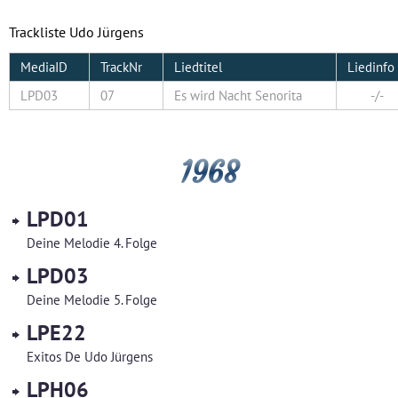
Trackliste Udo Jürgens
MediaID
TrackNr
Liedtitel
Liedinfo
LPD03
07
Es wird Nacht Senorita
-/-
1968
LPD01
Deine Melodie 4. Folge
LPD03
Deine Melodie 5. Folge
LPE22
Exitos De Udo Jürgens
LPH06