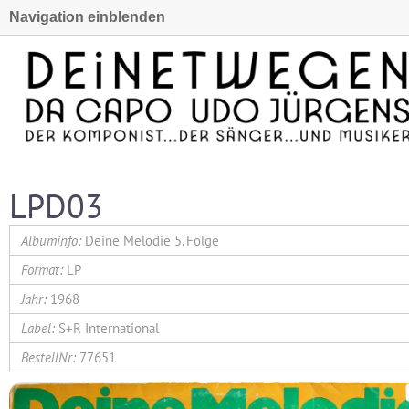
Navigation einblenden
LPD03
Deine Melodie 5. Folge
LP
1968
S+R International
77651