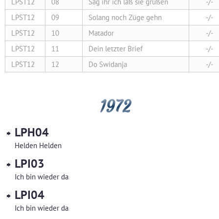
LPST12
08
Sag ihr ich laß sie grüßen
-/-
LPST12
09
Solang noch Züge gehn
-/-
LPST12
10
Matador
-/-
LPST12
11
Dein letzter Brief
-/-
LPST12
12
Do Swidanja
-/-
1972
LPH04
Helden Helden
LPI03
Ich bin wieder da
LPI04
Ich bin wieder da