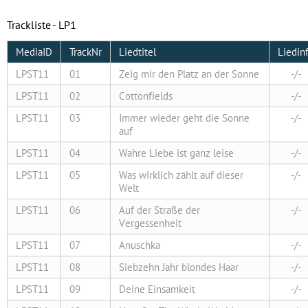
Trackliste - LP1
MediaID
TrackNr
Liedtitel
Liedin
LPST11
01
Zeig mir den Platz an der Sonne
-/-
LPST11
02
Cottonfields
-/-
LPST11
03
Immer wieder geht die Sonne
-/-
auf
LPST11
04
Wahre Liebe ist ganz leise
-/-
LPST11
05
Was wirklich zählt auf dieser
-/-
Welt
LPST11
06
Auf der Straße der
-/-
Vergessenheit
LPST11
07
Anuschka
-/-
LPST11
08
Siebzehn Jahr blondes Haar
-/-
LPST11
09
Deine Einsamkeit
-/-