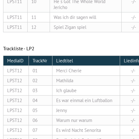
LPST11
10
He s Got The Whole World
-/-
Jericho
LPST11
11
Was ich dir sagen will
-/-
LPST11
12
Spiel Zigan spiel
-/-
Trackliste - LP2
MediaID
TrackNr
Liedtitel
Liedinf
LPST12
01
Merci Cherie
-/-
LPST12
02
Mathilda
-/-
LPST12
03
Ich glaube
-/-
LPST12
04
Es war einmal ein Luftballon
-/-
LPST12
05
Jenny
-/-
LPST12
06
Warum nur warum
-/-
LPST12
07
Es wird Nacht Senorita
-/-