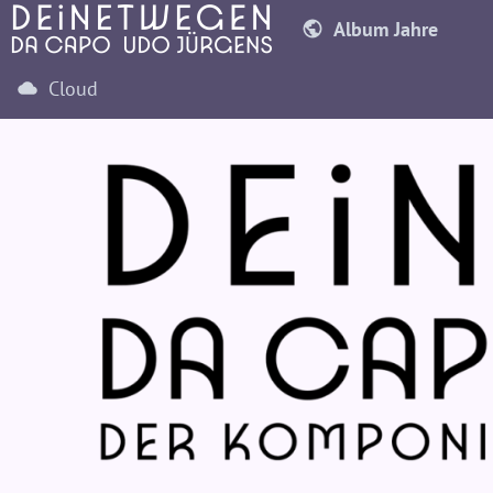
Album Jahre
Cloud
1970
1971
19