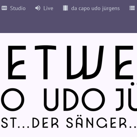
Studio
Live
da capo udo jürgens
72
1973
1974
1975
1976