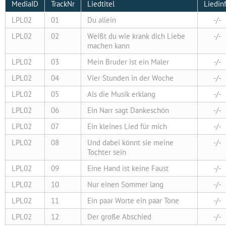
MediaID
TrackNr
Liedtitel
Liedin
LPL02
01
Du allein
-/-
LPL02
02
Weißt du wie krank dich Liebe
-/-
machen kann
LPL02
03
Mein Bruder ist ein Maler
-/-
LPL02
04
Vier Stunden in der Woche
-/-
LPL02
05
Als die Musik erklang
-/-
LPL02
06
Ein Narr sagt Dankeschön
-/-
LPL02
07
Ein kleines Lied für mich
-/-
LPL02
08
Und dabei könnt sie meine
-/-
Tochter sein
LPL02
09
Eine Hand ist keine Faust
-/-
LPL02
10
Nur einen Sommer lang
-/-
LPL02
11
Ein paar Worte ein paar Töne
-/-
LPL02
12
Der große Abschied
-/-