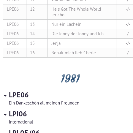
LPE06
12
He s Got The Whole World
-/-
Jericho
LPE06
13
Nur ein Lächeln
-/-
LPE06
14
Die Jenny der Jonny und ich
-/-
LPE06
15
Jenja
-/-
LPE06
16
Behalt mich lieb Cherie
-/-
1981
LPE06
Ein Dankeschön all meinen Freunden
LPI06
International
LPL05/06