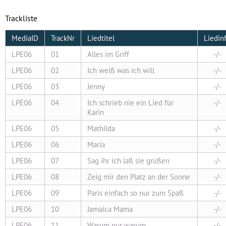
Trackliste
MediaID
TrackNr
Liedtitel
Liedin
LPE06
01
Alles im Griff
-/-
LPE06
02
Ich weiß was ich will
-/-
LPE06
03
Jenny
-/-
LPE06
04
Ich schrieb nie ein Lied für
-/-
Karin
LPE06
05
Mathilda
-/-
LPE06
06
Maria
-/-
LPE06
07
Sag ihr ich laß sie grüßen
-/-
LPE06
08
Zeig mir den Platz an der Sonne
-/-
LPE06
09
Paris einfach so nur zum Spaß
-/-
LPE06
10
Jamaica Mama
-/-
LPE06
11
Warum nur warum
-/-