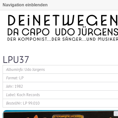
Navigation einblenden
LPU37
Udo Jürgens
LP
1982
Koch Records
LP 99.010