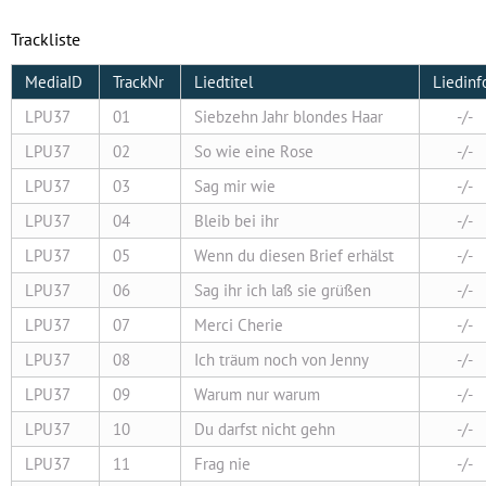
Trackliste
MediaID
TrackNr
Liedtitel
Liedinf
LPU37
01
Siebzehn Jahr blondes Haar
-/-
LPU37
02
So wie eine Rose
-/-
LPU37
03
Sag mir wie
-/-
LPU37
04
Bleib bei ihr
-/-
LPU37
05
Wenn du diesen Brief erhälst
-/-
LPU37
06
Sag ihr ich laß sie grüßen
-/-
LPU37
07
Merci Cherie
-/-
LPU37
08
Ich träum noch von Jenny
-/-
LPU37
09
Warum nur warum
-/-
LPU37
10
Du darfst nicht gehn
-/-
LPU37
11
Frag nie
-/-