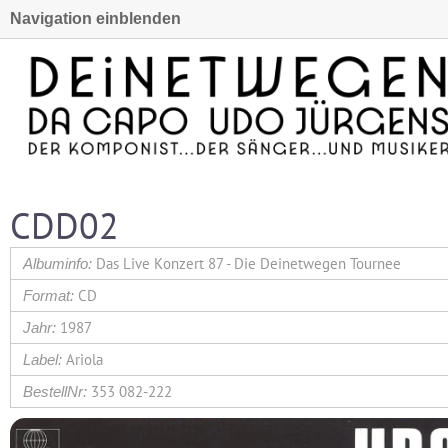
Navigation einblenden
CDD02
Das Live Konzert 87 - Die Deinetwegen Tournee
CD
1987
Ariola
353 082-222