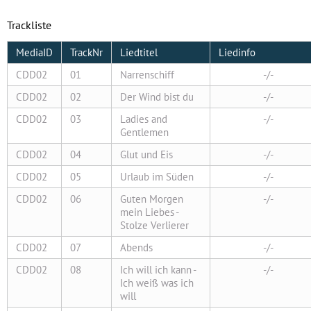
Trackliste
MediaID
TrackNr
Liedtitel
Liedinfo
CDD02
01
Narrenschiff
-/-
CDD02
02
Der Wind bist du
-/-
CDD02
03
Ladies and
-/-
Gentlemen
CDD02
04
Glut und Eis
-/-
CDD02
05
Urlaub im Süden
-/-
CDD02
06
Guten Morgen
-/-
mein Liebes -
Stolze Verlierer
CDD02
07
Abends
-/-
CDD02
08
Ich will ich kann -
-/-
Ich weiß was ich
will