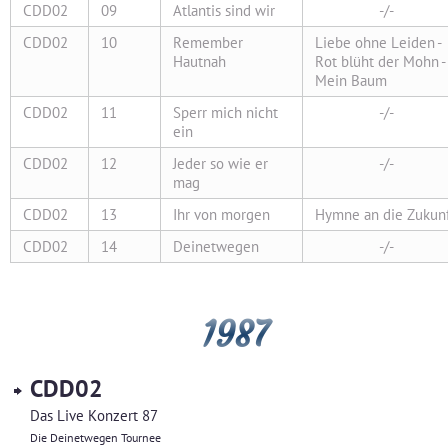
CDD02
09
Atlantis sind wir
-/-
CDD02
10
Remember
Liebe ohne Leiden -
Hautnah
Rot blüht der Mohn -
Mein Baum
CDD02
11
Sperr mich nicht
-/-
ein
CDD02
12
Jeder so wie er
-/-
mag
CDD02
13
Ihr von morgen
Hymne an die Zukun
CDD02
14
Deinetwegen
-/-
1987
CDD02
Das Live Konzert 87
Die Deinetwegen Tournee