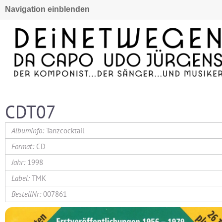
Navigation einblenden
CDT07
Tanzcocktail
CD
1998
TMK
007861