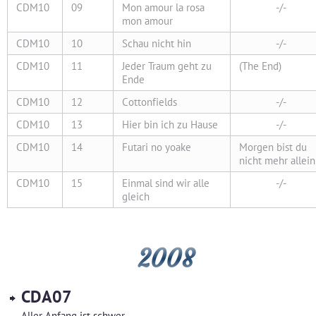
CDM10
09
Mon amour la rosa
-/-
mon amour
CDM10
10
Schau nicht hin
-/-
CDM10
11
Jeder Traum geht zu
(The End)
Ende
CDM10
12
Cottonfields
-/-
CDM10
13
Hier bin ich zu Hause
-/-
CDM10
14
Futari no yoake
Morgen bist du
nicht mehr allein
CDM10
15
Einmal sind wir alle
-/-
gleich
2008
CDA07
Aller Anfang ist schwer