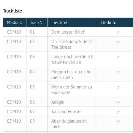
Trackliste
MediaID
TrackNr
Liedtitel
Liedinfo
CDM10
01
Dein letzter Brief
-/-
CDM10
02
On The Sunny Side Of
-/-
The Street
CDM10
03
Lange noch werde ich
-/-
träumen von dir
CDM10
04
Morgen bist du nicht
-/-
mehr allein
CDM10
05
Wenn der Sommer zu
-/-
Ende geht
CDM10
06
Adagio
-/-
CDM10
07
Tausend Fenster
-/-
CDM10
08
Aber du glaubst an
-/-
mich