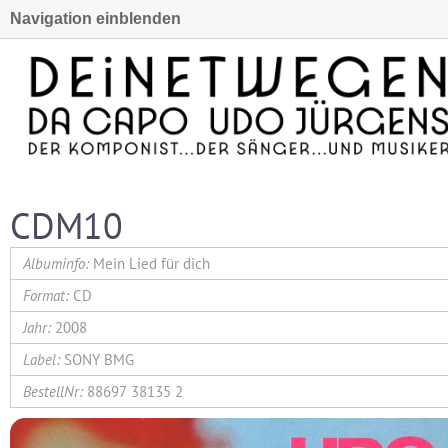
Navigation einblenden
CDM10
Mein Lied für dich
CD
2008
SONY BMG
88697 38135 2