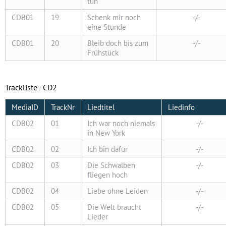
tun
CDB01
19
Schenk mir noch
-/-
eine Stunde
CDB01
20
Bleib doch bis zum
-/-
Frühstück
Trackliste - CD2
MediaID
TrackNr
Liedtitel
Liedinfo
CDB02
01
Ich war noch niemals
-/-
in New York
CDB02
02
Ich bin dafür
-/-
CDB02
03
Die Schwalben
-/-
fliegen hoch
CDB02
04
Liebe ohne Leiden
-/-
CDB02
05
Die Welt braucht
-/-
Lieder