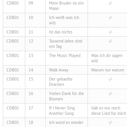
CDB01
09
Mein Bruder ist ein
-/-
Maler
CDB01
10
Ich weiß was ich
-/-
will
CDB01
11
Ist das nichts
-/-
CDB01
12
Tausend Jahre sind
-/-
ein Tag
CDB01
13
The Music Played
Was ich dir sagen
will
CDB01
14
Walk Away
Warum nur warum
CDB01
15
Der gekaufte
-/-
Drachen
CDB01
16
Vielen Dank für die
-/-
Blumen
CDB01
17
If I Never Sing
Gäb es nur noch
Another Song
diese Lied für mich
CDB01
18
Ich würd es wieder
-/-