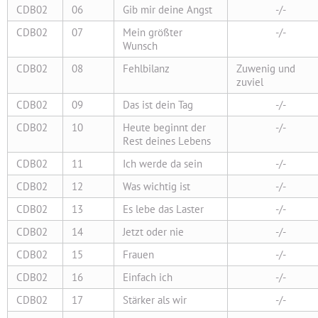
CDB02
06
Gib mir deine Angst
-/-
CDB02
07
Mein größter
-/-
Wunsch
CDB02
08
Fehlbilanz
Zuwenig und
zuviel
CDB02
09
Das ist dein Tag
-/-
CDB02
10
Heute beginnt der
-/-
Rest deines Lebens
CDB02
11
Ich werde da sein
-/-
CDB02
12
Was wichtig ist
-/-
CDB02
13
Es lebe das Laster
-/-
CDB02
14
Jetzt oder nie
-/-
CDB02
15
Frauen
-/-
CDB02
16
Einfach ich
-/-
CDB02
17
Stärker als wir
-/-