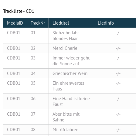
Trackliste - CD1
MediaID
TrackNr
Liedtitel
Liedinfo
CDB01
01
Siebzehn Jahr
-/-
blondes Haar
CDB01
02
Merci Cherie
-/-
CDB01
03
Immer wieder geht
-/-
die Sonne auf
CDB01
04
Griechischer Wein
-/-
CDB01
05
Ein ehrenwertes
-/-
Haus
CDB01
06
Eine Hand ist keine
-/-
Faust
CDB01
07
Aber bitte mit
-/-
Sahne
CDB01
08
Mit 66 Jahren
-/-