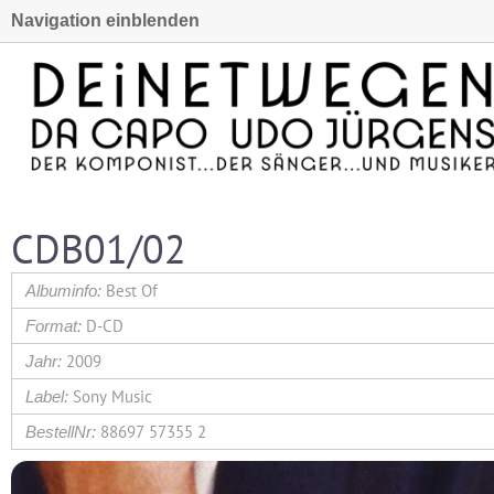
Navigation einblenden
CDB01/02
Best Of
D-CD
2009
Sony Music
88697 57355 2