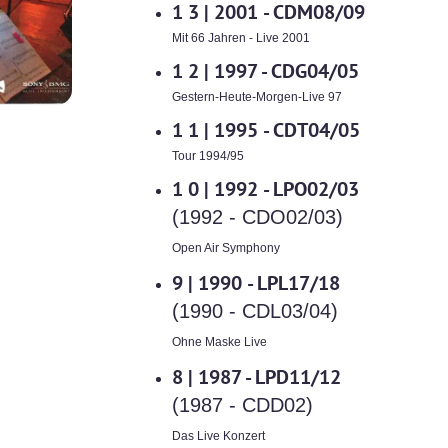
1 3 |
2001 - CDM08/09
Mit 66 Jahren - Live 2001
1 2 |
1997 - CDG04/05
Gestern-Heute-Morgen-Live 97
1 1 |
1995 - CDT04/05
Tour 1994/95
1 0 |
1992 - LPO02/03
(1992 - CDO02/03)
Open Air Symphony
9 |
1990 - LPL17/18
(1990 - CDL03/04)
Ohne Maske Live
8 |
1987 - LPD11/12
(1987 - CDD02)
Das Live Konzert