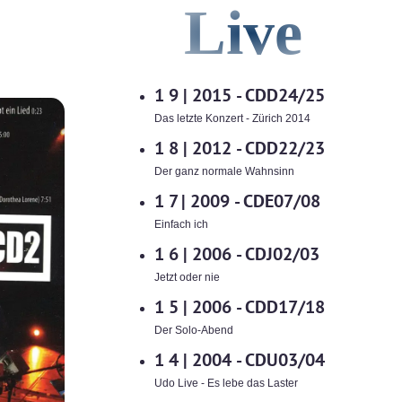
Live
1 9 |
2015 - CDD24/25
Das letzte Konzert - Zürich 2014
1 8 |
2012 - CDD22/23
Der ganz normale Wahnsinn
1 7 |
2009 - CDE07/08
Einfach ich
1 6 |
2006 - CDJ02/03
Jetzt oder nie
1 5 |
2006 - CDD17/18
Der Solo-Abend
1 4 |
2004 - CDU03/04
Udo Live - Es lebe das Laster