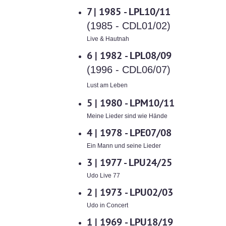
7 |
1985 - LPL10/11
(1985 - CDL01/02)
Live & Hautnah
6 |
1982 - LPL08/09
(1996 - CDL06/07)
Lust am Leben
5 |
1980 - LPM10/11
Meine Lieder sind wie Hände
4 |
1978 - LPE07/08
Ein Mann und seine Lieder
3 |
1977 - LPU24/25
Udo Live 77
2 |
1973 - LPU02/03
Udo in Concert
1 |
1969 - LPU18/19