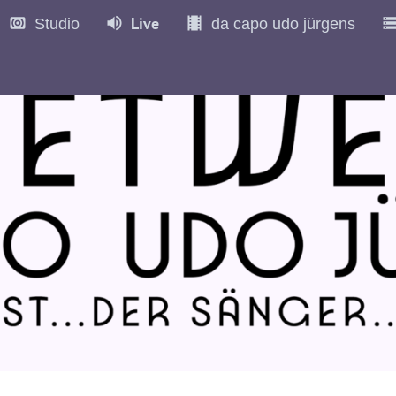
Live
Studio
da capo udo jürgens