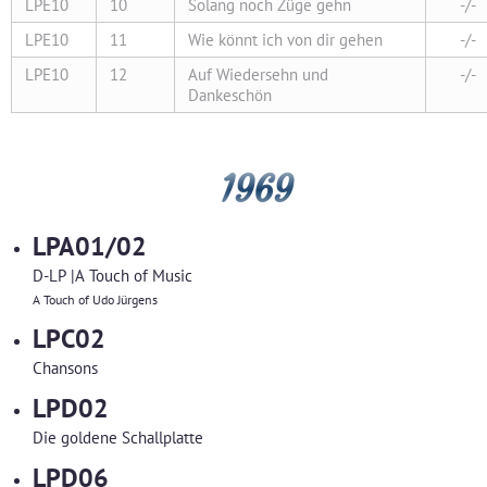
LPE10
10
Solang noch Züge gehn
-/-
LPE10
11
Wie könnt ich von dir gehen
-/-
LPE10
12
Auf Wiedersehn und
-/-
Dankeschön
1969
LPA01/02
D-LP |A Touch of Music
A Touch of Udo Jürgens
LPC02
Chansons
LPD02
Die goldene Schallplatte
LPD06