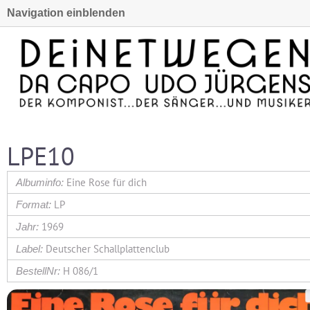
Navigation einblenden
LPE10
Eine Rose für dich
LP
1969
Deutscher Schallplattenclub
H 086/1