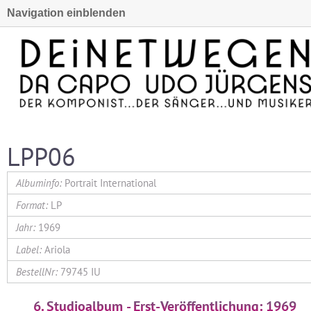
Navigation einblenden
LPP06
Portrait International
LP
1969
Ariola
79745 IU
6. Studioalbum - Erst-Veröffentlichung: 1969