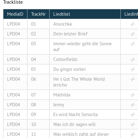
Trackliste
MediaID
TrackNr
Liedtitel
Liedin
LPD04
01
Anuschka
-/-
LPD04
02
Dein letzter Brief
-/-
LPD04
03
Immer wieder geht die Sonne
-/-
auf
LPD04
04
Cottonfields
-/-
LPD04
05
Du gingst vorbei
-/-
LPD04
06
He s Got The Whole World
-/-
Jericho
LPD04
07
Mathilda
-/-
LPD04
08
Jenny
-/-
LPD04
09
Es wird Nacht Senorita
-/-
LPD04
10
Was ich dir sagen will
-/-
LPD04
11
Was wirklich zählt auf dieser
-/-