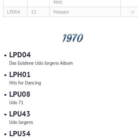
Welt
LPD04
12
Matador
-/-
1970
LPD04
Das Goldene Udo Jürgens Album
LPH01
Hits for Dancing
LPU08
Udo 71
LPU43
Udo Jürgens
LPU54