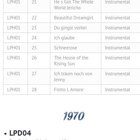
LPH01
21
He s Got The Whole
Instrumental
World Jericho
LPH01
22
Beautiful Dreamgirl
Instrumental
LPH01
23
Du gingst vorbei
Instrumental
LPH01
24
Ich glaube
Instrumental
LPH01
25
Schneerose
Instrumental
LPH01
26
The House of the
Instrumental
Rising Sun
LPH01
27
Ich träum noch von
Instrumental
Jenny
LPH01
28
Finito L Amore
Instrumental
1970
LPD04