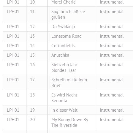
LPH01
10
Merci Cherie
Instrumental
LPH01
11
Sag ihr ich laß sie
Instrumental
grüßen
LPH01
12
Do Swidanja
Instrumental
LPH01
13
Lonesome Road
Instrumental
LPH01
14
Cottonfields
Instrumental
LPH01
15
Anuschka
Instrumental
LPH01
16
Siebzehn Jahr
Instrumental
blondes Haar
LPH01
17
Schreib mir keinen
Instrumental
Brief
LPH01
18
Es wird Nacht
Instrumental
Senorita
LPH01
19
In dieser Welt
Instrumental
LPH01
20
My Bonny Down By
Instrumental
The Riverside