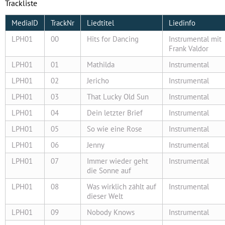
Trackliste
MediaID
TrackNr
Liedtitel
Liedinfo
LPH01
00
Hits for Dancing
Instrumental mit
Frank Valdor
LPH01
01
Mathilda
Instrumental
LPH01
02
Jericho
Instrumental
LPH01
03
That Lucky Old Sun
Instrumental
LPH01
04
Dein letzter Brief
Instrumental
LPH01
05
So wie eine Rose
Instrumental
LPH01
06
Jenny
Instrumental
LPH01
07
Immer wieder geht
Instrumental
die Sonne auf
LPH01
08
Was wirklich zählt auf
Instrumental
dieser Welt
LPH01
09
Nobody Knows
Instrumental