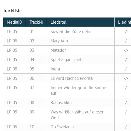
Trackliste
MediaID
TrackNr
Liedtitel
Liedin
LPI05
01
Soweit die Züge gehn
-/-
LPI05
02
Mary Ann
-/-
LPI05
03
Matador
-/-
LPI05
04
Spiel Zigan spiel
-/-
LPI05
05
Indra
-/-
LPI05
06
Es wird Nacht Senorita
-/-
LPI05
07
Immer wieder geht die Sonne
-/-
auf
LPI05
08
Babuschkin
-/-
LPI05
09
Was wirklich zählt auf dieser
-/-
Welt
LPI05
10
Do Swidanja
-/-