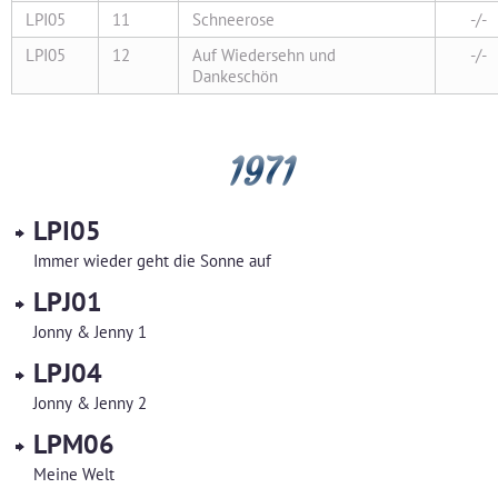
LPI05
11
Schneerose
-/-
LPI05
12
Auf Wiedersehn und
-/-
Dankeschön
1971
LPI05
Immer wieder geht die Sonne auf
LPJ01
Jonny & Jenny 1
LPJ04
Jonny & Jenny 2
LPM06
Meine Welt