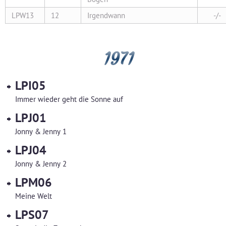
LPW13
12
Irgendwann
-/-
1971
LPI05
Immer wieder geht die Sonne auf
LPJ01
Jonny & Jenny 1
LPJ04
Jonny & Jenny 2
LPM06
Meine Welt
LPS07