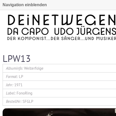
Navigation einblenden
LPW13
Welterfolge
LP
1971
FonoRing
SFGLP