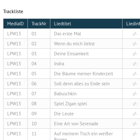
Trackliste
MediaID
TrackNr
Liedtitel
Liedin
LPW13
01
Das erste Mal
-/-
LPW13
02
Wenn du mich liebst
-/-
LPW13
03
Deine Einsamkeit
-/-
LPW13
04
Indra
-/-
LPW13
05
Die Bäume meiner Kinderzeit
-/-
LPW13
06
Soll denn alles zu Ende sein
-/-
LPW13
07
Babuschkin
-/-
LPW13
08
Spiel Zigan spiel
-/-
LPW13
09
Die Leute
-/-
LPW13
10
Eine Art von Serenade
-/-
LPW13
11
Auf meinem Tisch ein weißer
-/-
Bogen