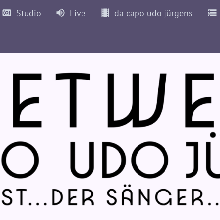
Studio
Live
da capo udo jürgens
72
1973
1974
1975
1976