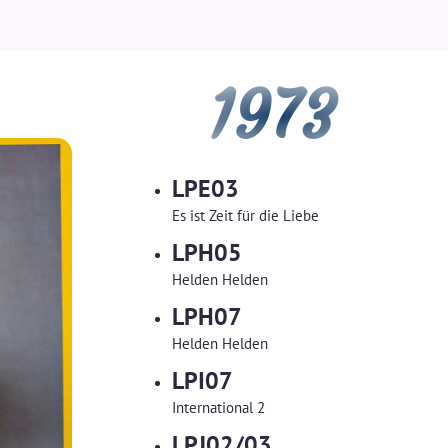
1973
LPE03
Es ist Zeit für die Liebe
LPH05
Helden Helden
LPH07
Helden Helden
LPI07
International 2
LPJ02/03