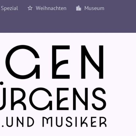
Spezial
Weihnachten
Museum
1977
1978
1979