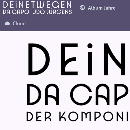
Album Jahre
Cloud
1970
1971
19