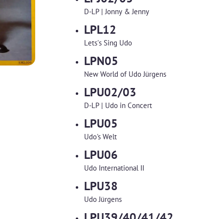
D-LP | Jonny & Jenny
LPL12
Lets's Sing Udo
LPN05
New World of Udo Jürgens
LPU02/03
D-LP | Udo in Concert
LPU05
Udo's Welt
LPU06
Udo International II
LPU38
Udo Jürgens
LPU39/40/41/42