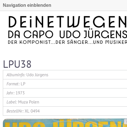
Navigation einblenden
LPU38
Udo Jürgens
LP
1973
Muza Polen
XL 0494