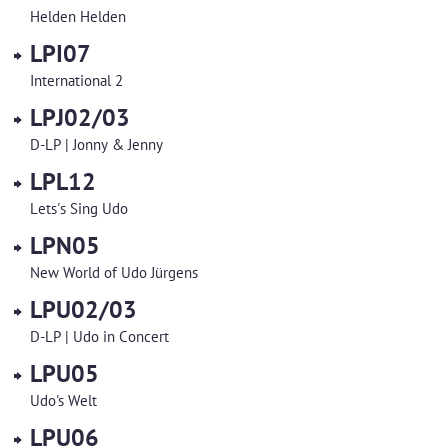
Helden Helden
LPI07
International 2
LPJ02/03
D-LP | Jonny & Jenny
LPL12
Lets's Sing Udo
LPN05
New World of Udo Jürgens
LPU02/03
D-LP | Udo in Concert
LPU05
Udo's Welt
LPU06