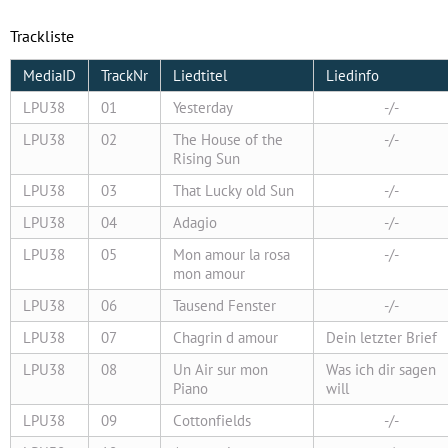
Trackliste
MediaID
TrackNr
Liedtitel
Liedinfo
LPU38
01
Yesterday
-/-
LPU38
02
The House of the
-/-
Rising Sun
LPU38
03
That Lucky old Sun
-/-
LPU38
04
Adagio
-/-
LPU38
05
Mon amour la rosa
-/-
mon amour
LPU38
06
Tausend Fenster
-/-
LPU38
07
Chagrin d amour
Dein letzter Brief
LPU38
08
Un Air sur mon
Was ich dir sagen
Piano
will
LPU38
09
Cottonfields
-/-