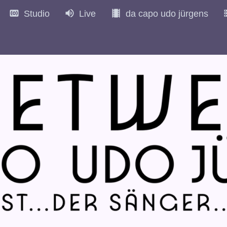
Studio
Live
da capo udo jürgens
972
1973
1974
1975
1976