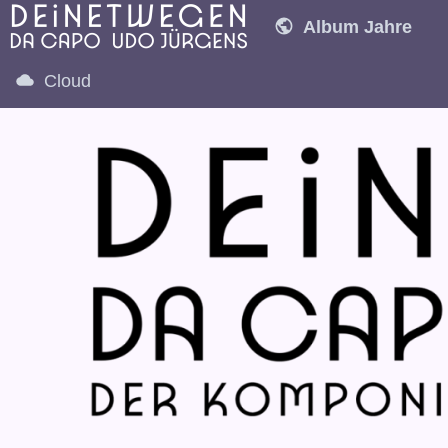
Album Jahre
1970
1971
1
Cloud