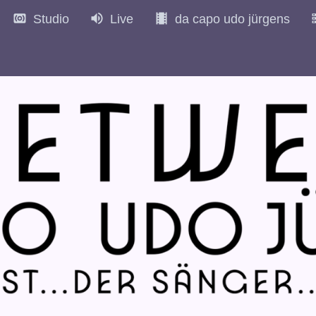
Studio
Live
da capo udo jürgens
972
1973
1974
1975
1976