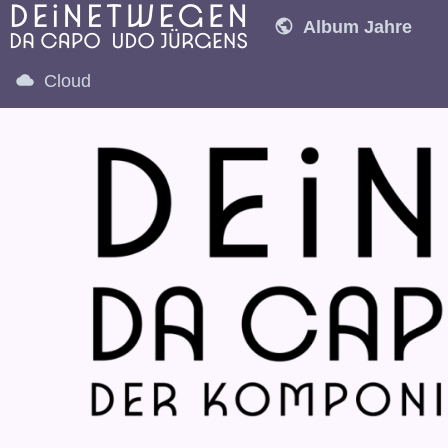
Album Jahre
1970
1971
1
Cloud