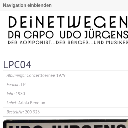
Navigation einblenden
LPC04
Concerttoernee 1979
LP
1980
Ariola Benelux
200 926