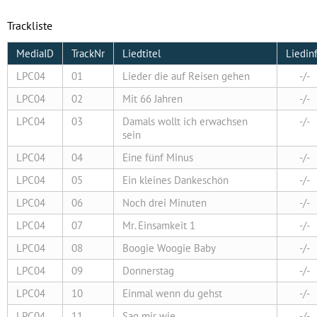
Trackliste
MediaID
TrackNr
Liedtitel
Liedin
LPC04
01
Lieder die auf Reisen gehen
-/-
LPC04
02
Mit 66 Jahren
-/-
LPC04
03
Damals wollt ich erwachsen
-/-
sein
LPC04
04
Eine fünf Minus
-/-
LPC04
05
Ein kleines Dankeschön
-/-
LPC04
06
Noch drei Minuten
-/-
LPC04
07
Mr. Einsamkeit 1
-/-
LPC04
08
Boogie Woogie Baby
-/-
LPC04
09
Donnerstag
-/-
LPC04
10
Einmal wenn du gehst
-/-
LPC04
11
Sag mir wie
-/-