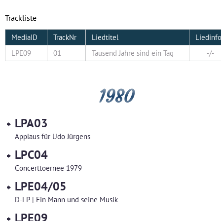
Trackliste
MediaID
TrackNr
Liedtitel
Liedinf
LPE09
01
Tausend Jahre sind ein Tag
-/-
1980
LPA03
Applaus für Udo Jürgens
LPC04
Concerttoernee 1979
LPE04/05
D-LP | Ein Mann und seine Musik
LPE09