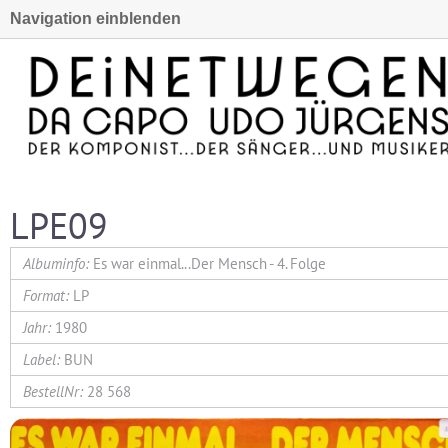
Navigation einblenden
LPE09
Es war einmal...Der Mensch - 4. Folge
LP
1980
BUN
28 568