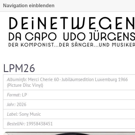
Navigation einblenden
LPM26
Merci Cherie 60 - Jubiläumsedition Luxemburg 1966
(Picture Disc Vinyl)
LP
2026
Sony Music
19958438451