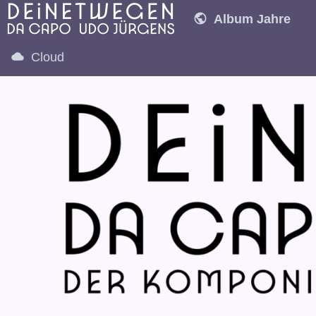
Album Jahre
1970
1971
1
Cloud