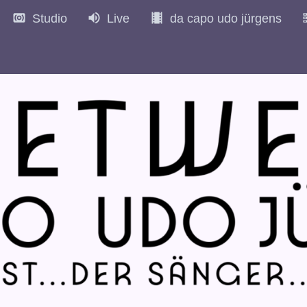
Studio
Live
da capo udo jürgens
972
1973
1974
1975
1976