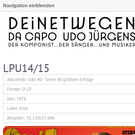
Navigation einblenden
LPU14/15
Udo 40 - Seine 40 größten Erfolge
D-LP
1976
K-tel
TG 139/27 696