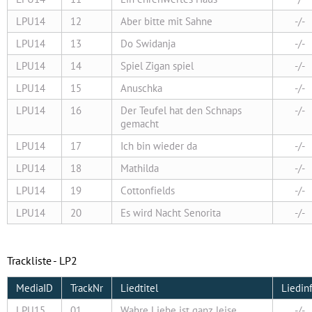
LPU14
12
Aber bitte mit Sahne
-/-
LPU14
13
Do Swidanja
-/-
LPU14
14
Spiel Zigan spiel
-/-
LPU14
15
Anuschka
-/-
LPU14
16
Der Teufel hat den Schnaps
-/-
gemacht
LPU14
17
Ich bin wieder da
-/-
LPU14
18
Mathilda
-/-
LPU14
19
Cottonfields
-/-
LPU14
20
Es wird Nacht Senorita
-/-
Trackliste - LP2
MediaID
TrackNr
Liedtitel
Liedin
LPU15
01
Wahre Liebe ist ganz leise
-/-