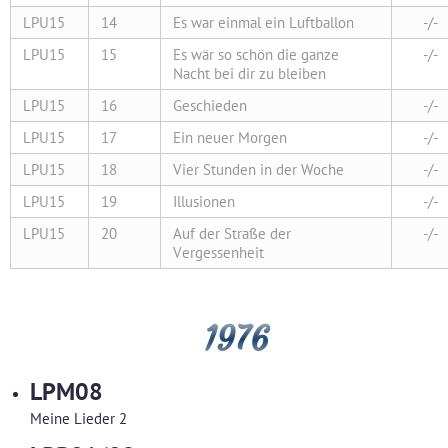
LPU15
14
Es war einmal ein Luftballon
-/-
LPU15
15
Es wär so schön die ganze
-/-
Nacht bei dir zu bleiben
LPU15
16
Geschieden
-/-
LPU15
17
Ein neuer Morgen
-/-
LPU15
18
Vier Stunden in der Woche
-/-
LPU15
19
Illusionen
-/-
LPU15
20
Auf der Straße der
-/-
Vergessenheit
1976
LPM08
Meine Lieder 2