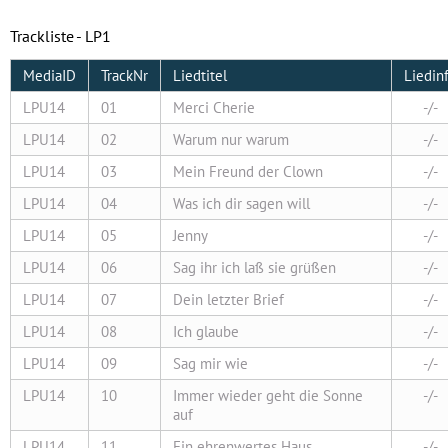
Trackliste - LP1
MediaID
TrackNr
Liedtitel
Liedin
LPU14
01
Merci Cherie
-/-
LPU14
02
Warum nur warum
-/-
LPU14
03
Mein Freund der Clown
-/-
LPU14
04
Was ich dir sagen will
-/-
LPU14
05
Jenny
-/-
LPU14
06
Sag ihr ich laß sie grüßen
-/-
LPU14
07
Dein letzter Brief
-/-
LPU14
08
Ich glaube
-/-
LPU14
09
Sag mir wie
-/-
LPU14
10
Immer wieder geht die Sonne
-/-
auf
LPU14
11
Ein ehrenwertes Haus
-/-