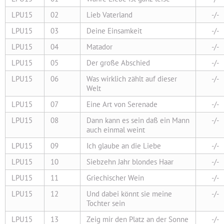
LPU15
02
Lieb Vaterland
-/-
LPU15
03
Deine Einsamkeit
-/-
LPU15
04
Matador
-/-
LPU15
05
Der große Abschied
-/-
LPU15
06
Was wirklich zählt auf dieser
-/-
Welt
LPU15
07
Eine Art von Serenade
-/-
LPU15
08
Dann kann es sein daß ein Mann
-/-
auch einmal weint
LPU15
09
Ich glaube an die Liebe
-/-
LPU15
10
Siebzehn Jahr blondes Haar
-/-
LPU15
11
Griechischer Wein
-/-
LPU15
12
Und dabei könnt sie meine
-/-
Tochter sein
LPU15
13
Zeig mir den Platz an der Sonne
-/-