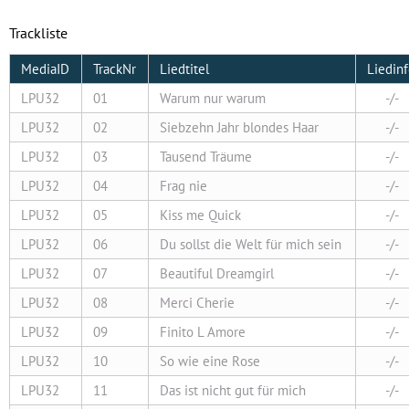
Trackliste
MediaID
TrackNr
Liedtitel
Liedin
LPU32
01
Warum nur warum
-/-
LPU32
02
Siebzehn Jahr blondes Haar
-/-
LPU32
03
Tausend Träume
-/-
LPU32
04
Frag nie
-/-
LPU32
05
Kiss me Quick
-/-
LPU32
06
Du sollst die Welt für mich sein
-/-
LPU32
07
Beautiful Dreamgirl
-/-
LPU32
08
Merci Cherie
-/-
LPU32
09
Finito L Amore
-/-
LPU32
10
So wie eine Rose
-/-
LPU32
11
Das ist nicht gut für mich
-/-