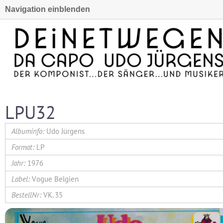
Navigation einblenden
LPU32
Udo Jürgens
LP
1976
Vogue Belgien
VK. 35