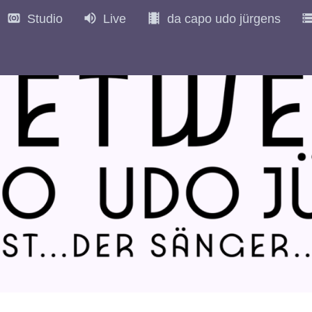
Studio
Live
da capo udo jürgens